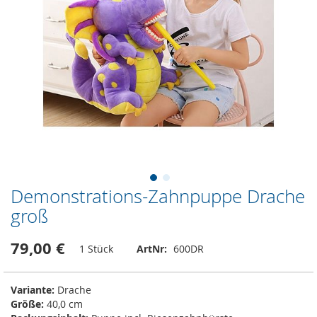
Demonstrations-Zahnpuppe Drache
Zum
Anfang
groß
der
Bildergalerie
79,00 €
1 Stück
ArtNr
600DR
springen
Variante:
Drache
Größe:
40,0 cm