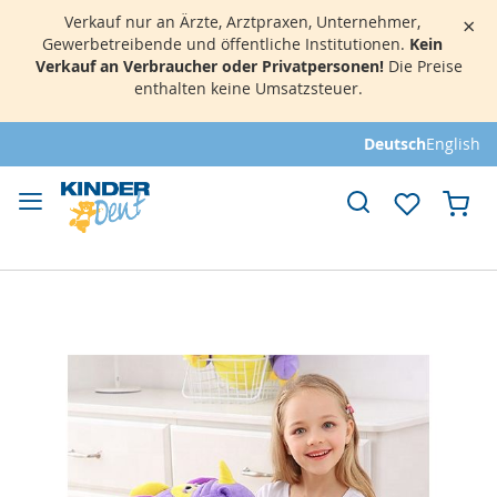
Verkauf nur an Ärzte, Arztpraxen, Unternehmer,
×
Gewerbetreibende und öffentliche Institutionen.
Kein
Verkauf an Verbraucher oder Privatpersonen!
Die Preise
enthalten keine Umsatzsteuer.
Direkt
Deutsch
English
zum
Inhalt
Mei
Zum
Ende
der
Bildergalerie
springen