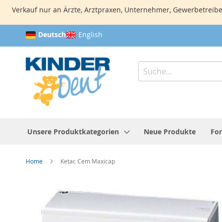
Verkauf nur an Ärzte, Arztpraxen, Unternehmer, Gewerbetreibe
Direkt
Deutsch
English
zum
Inhalt
Suche
Unsere Produktkategorien
Neue Produkte
For
Home
Ketac Cem Maxicap
Zum
Ende
der
Bildergalerie
springen