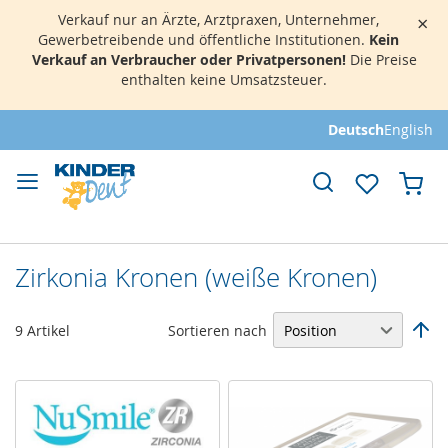
Verkauf nur an Ärzte, Arztpraxen, Unternehmer,
×
Gewerbetreibende und öffentliche Institutionen.
Kein
Verkauf an Verbraucher oder Privatpersonen!
Die Preise
enthalten keine Umsatzsteuer.
Direkt
Deutsch
English
zum
Inhalt
Mei
Zirkonia Kronen (weiße Kronen)
Sortieren nach
9
Artikel
In
abs
Rei